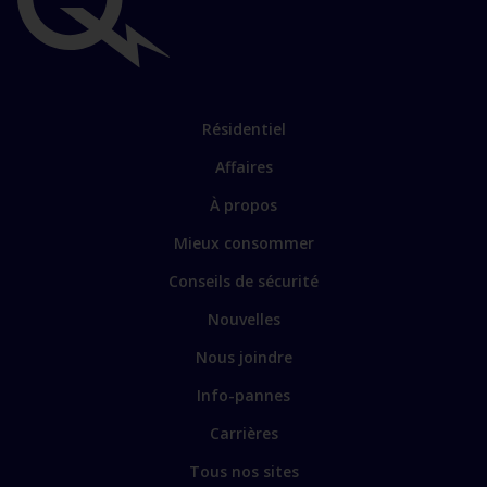
Liens
importants
Lien
Résidentiel
vers
Affaires
les
sections
Lien
À propos
principales
vers
Mieux consommer
certains
sites
Conseils de sécurité
spécialisés
Nouvelles
Nous joindre
Info-pannes
Carrières
Tous nos sites