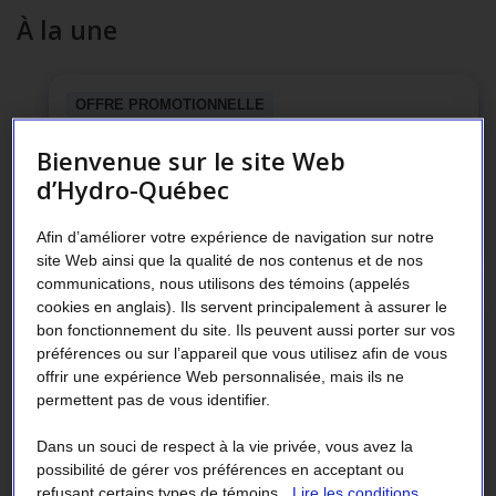
À la une
OFFRE PROMOTIONNELLE
Beau temps pour changer pour des
Bienvenue sur le site Web
thermostats intelligents à 0$
d’Hydro-Québec
Voir nos offres
Afin d’améliorer votre expérience de navigation sur notre
site Web ainsi que la qualité de nos contenus et de nos
communications, nous utilisons des témoins (appelés
cookies en anglais). Ils servent principalement à assurer le
ARBRE ET VÉGÉTATION
bon fonctionnement du site. Ils peuvent aussi porter sur vos
préférences ou sur l’appareil que vous utilisez afin de vous
Éviter un problème de taille en plantant le
offrir une expérience Web personnalisée, mais ils ne
bon arbre au bon endroit
permettent pas de vous identifier.
Lire l’article
Dans un souci de respect à la vie privée, vous avez la
possibilité de gérer vos préférences en acceptant ou
refusant certains types de témoins.
Lire les conditions