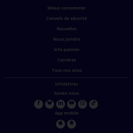
principales
vers
Mieux consommer
certains
sites
Conseils de sécurité
spécialisés
Nouvelles
Nous joindre
Info-pannes
Carrières
Tous nos sites
Infolettres
Suivez-nous
Facebook
Bluesky
LinkedIn
YouTube
Instagram
TikTok
App mobile
Apple
Google