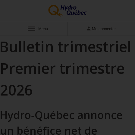
Pour
Afficher
Menu
Me connecter
une
Bulletin trimestriel
version
alternative
Premier trimestre
du
menu
2026
ci-
bas,
Hydro‑Québec annonce
vous
un bénéfice net de
pouvez