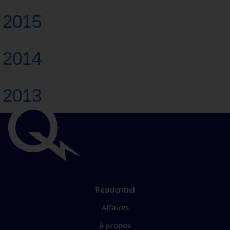
2015
2014
2013
Liens
importants
Lien
Résidentiel
vers
Affaires
les
sections
Lien
À propos