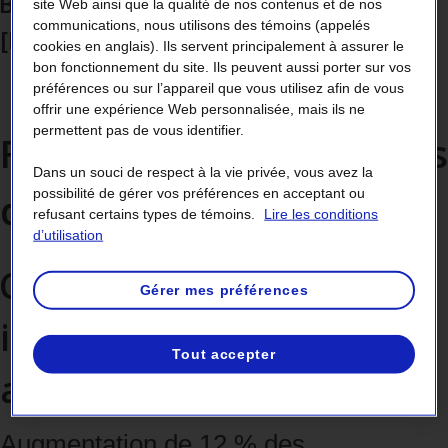
Bulletin du 1
trimestre 2026
site Web ainsi que la qualité de nos contenus et de nos
communications, nous utilisons des témoins (appelés
[PDF 570
ko
kilo-octet
]
cookies en anglais). Ils servent principalement à assurer le
bon fonctionnement du site. Ils peuvent aussi porter sur vos
Voir le bulletin
préférences ou sur l’appareil que vous utilisez afin de vous
offrir une expérience Web personnalisée, mais ils ne
permettent pas de vous identifier.
Faits saillants financiers
Dans un souci de respect à la vie privée, vous avez la
des trois premiers mois
possibilité de gérer vos préférences en acceptant ou
refusant certains types de témoins.
Lire les conditions
d’utilisation
Croissance soutenue des
Gérer mes préférences
investissements et des
Tout accepter
activités de financement
Augmentation de 12 % des