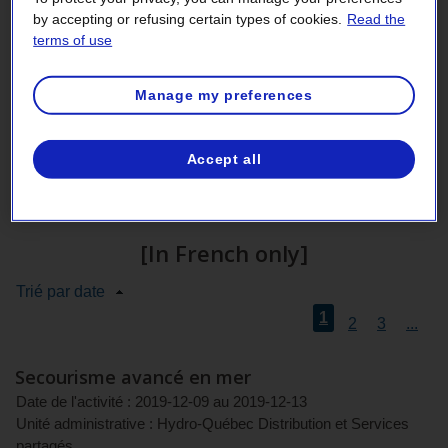
by accepting or refusing certain types of cookies.
Read the
terms of use
2021 - 3rd quarter
Manage my preferences
2021 - 2nd quarter
Accept all
2021 - 1st quarter
[In French only]
Trié par date
1
2
3
...
Secourisme avancé en mer
Date de l'activité :
2019-12-09
au
2019-12-13
Unité administrative :
Hydro-Québec Distribution et Services
partagés