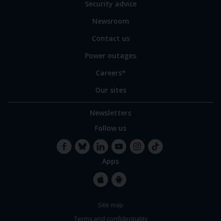
Security advice
our
sites
Newsroom
Contact us
Power outages
Careers*
Our sites
Newsletters
Follow us
Apps
Facebook
Bluesky
LinkedIn
YouTube
Instagram
TikTok
Apple
Google
Site map
Store
Store
Terms and confidentiality