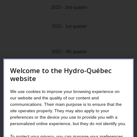
2023 - 2nd quarter
2023 - 1st quarter
2022 - 4th quarter
Welcome to the Hydro-Québec
2022 - 3rd quarter
website
2022 - 2nd quarter
We use cookies to improve your browsing experience on
our website and the quality of our content and
communications. Their main purpose is to ensure that the
2022 - 1st quarter
site operates properly. They may also apply to your
preferences or the device you use to provide you with a
personalized online experience, but they do not identify you.
2021 - 4th quarter
To protect your privacy, you can manage your preferences