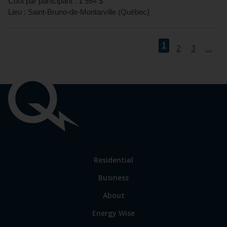
Coût par participant :
1 984
$
Lieu :
Saint-Bruno-de-Montarville
(
Québec
)
1
2
3
...
Important
links
Link
Residential
to
Business
main
sections
Link
About
to
Energy Wise
some
of