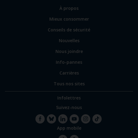
sections
Lien
À propos
principales
vers
Mieux consommer
certains
sites
Conseils de sécurité
spécialisés
Nouvelles
Nous joindre
Info-pannes
Carrières
Tous nos sites
Infolettres
Suivez-nous
App mobile
Facebook
Bluesky
LinkedIn
YouTube
Instagram
TikTok