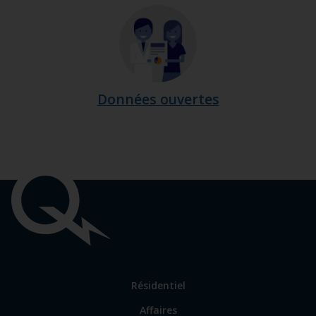
Données ouvertes
Liens
importants
Lien
Résidentiel
vers
Affaires
les