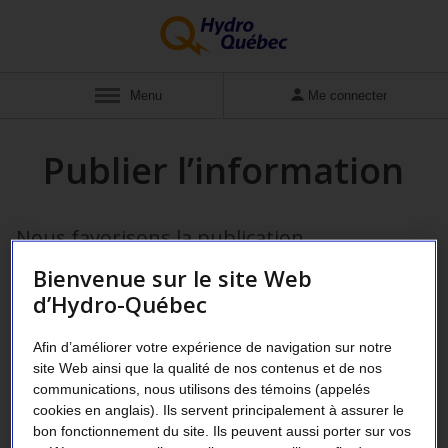
Menu
Me connecter
Publier l’information
Nous favorisons la publication
d’informations, que ce soit de façon
Bienvenue sur le site Web
proactive ou en réponse aux obligations de
d’Hydro-Québec
diffusion prévues par la loi. Cela permet
Afin d’améliorer votre expérience de navigation sur notre
notamment d’assurer la bonne
site Web ainsi que la qualité de nos contenus et de nos
compréhension des activités de notre
communications, nous utilisons des témoins (appelés
cookies en anglais). Ils servent principalement à assurer le
entreprise et de garder un dialogue ouvert
bon fonctionnement du site. Ils peuvent aussi porter sur vos
avec les citoyens.