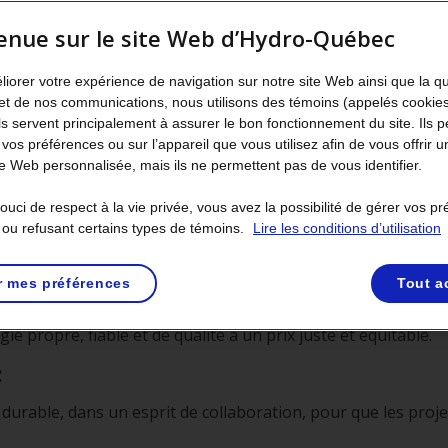
illes et villages du Québec. Les lignes ont plus ou
d’un réseau routier.
enue sur le site Web d’Hydro-Québec
 projet peut viser la construction d’une « autoroute », soit u
liorer votre expérience de navigation sur notre site Web ainsi que la q
e ligne à 315 kV, ou de « routes secondaires », notamment de
et de nos communications, nous utilisons des témoins (appelés cookie
 plusieurs postes.
Ils servent principalement à assurer le bon fonctionnement du site. Ils 
 vos préférences ou sur l’appareil que vous utilisez afin de vous offrir u
 Web personnalisée, mais ils ne permettent pas de vous identifier.
gne ou un poste, la conception, les démarches d’autorisatio
une équipe de projet
.
uci de respect à la vie privée, vous avez la possibilité de gérer vos p
 ou refusant certains types de témoins.
Lire les conditions d’utilisation
 mise en service,
l’équipe de projet
cherche à livrer le meill
e des
aspects sociaux, environnementaux, techniques 
r mes préférences
Tout a
e propre, fiable et de qualité à un prix juste et équitable.
:
rable, dans un esprit de collaboration, pour que les projet