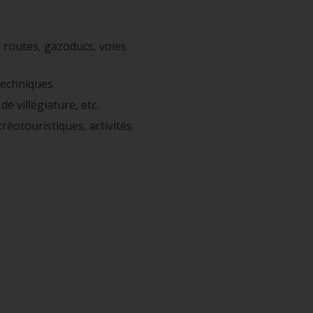
: routes, gazoducs, voies
otechniques
e villégiature, etc.
écréotouristiques, activités