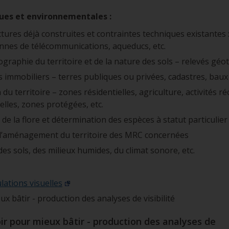
ues et environnementales :
ctures déjà construites et contraintes techniques existantes 
ennes de télécommunications, aqueducs, etc.
graphie du territoire et de la nature des sols – relevés gé
 immobiliers – terres publiques ou privées, cadastres, baux d
n du territoire – zones résidentielles, agriculture, activités r
elles, zones protégées, etc.
 de la flore et détermination des espèces à statut particulier
 d’aménagement du territoire des MRC concernées
es sols, des milieux humides, du climat sonore, etc.
lations visuelles
x bâtir - production des analyses de visibilité
ir pour mieux bâtir - production des analyses de