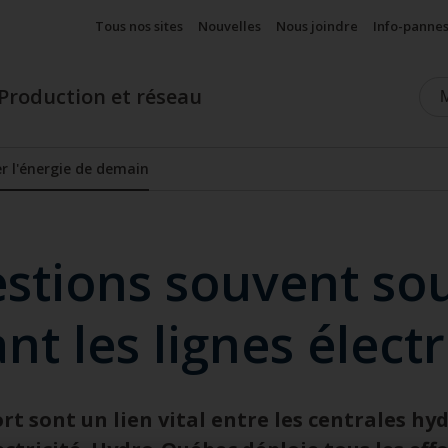
Tous nos sites
Nouvelles
Nous joindre
Info-panne
Production et réseau
er l'énergie de demain
Afficher le sous-menu
estions souvent so
t les lignes élect
rt sont un lien vital entre les centrales hyd