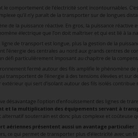
 le comportement de l’électricité sont incontournables. C’est fa
plexe qu’il n’y paraît de la transporter sur de longues dista
 de la puissance réactive. En gros, la puissance réactive e
énomène électrique que l’on doit maîtriser et qui est lié à la
a ligne de transport est longue, plus la gestion de la puissance
ant l’énergie des centrales au nord aux grands centres de 
un défi particulièrement imposant au chapitre de la compensa
ironnement fermé autour des fils amplifie le phénomène de p
qui transportent de l’énergie à des tensions élevées et sur d
ir extérieur qui sert d’isolant autour des fils isolés contri
e désavantage l’option d’enfouissement des lignes de trans
 et la multiplication des équipements servant à transp
 alternatif souterrain est donc plus complexe et coûteuse qu
ort aériennes présentent aussi un avantage particulier
:
, ce qui permet de transporter plus d’électricité avec un fi