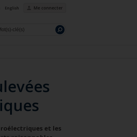
Me connecter
s
English
Lancer
la
recherche
ulevées
riques
roélectriques et les