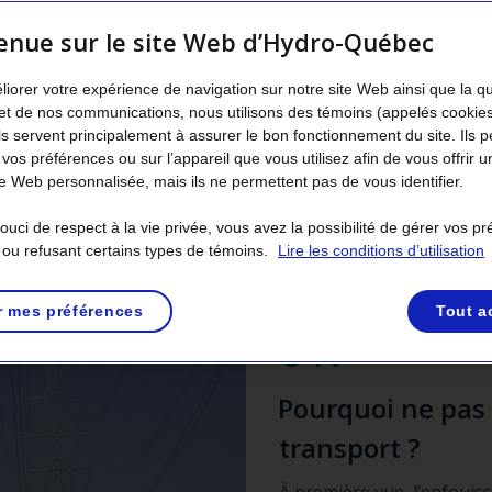
tricité. Hydro-Québec déploie tous les eff
 aient le moins d’impacts négatifs possible.
enue sur le site Web d’Hydro-Québec
ne ligne de transport n’est pas invisible et
liorer votre expérience de navigation sur notre site Web ainsi que la q
s désagréments, même s’ils sont gérables 
et de nos communications, nous utilisons des témoins (appelés cookie
Ils servent principalement à assurer le bon fonctionnement du site. Ils 
nt surface quand on discute d’une nouvelle ligne de transpor
 vos préférences ou sur l’appareil que vous utilisez afin de vous offrir u
usses à ce sujet. Voici donc quelques éléments d’informati
 Web personnalisée, mais ils ne permettent pas de vous identifier.
uci de respect à la vie privée, vous avez la possibilité de gérer vos p
 ou refusant certains types de témoins.
Lire les conditions d’utilisation
r mes préférences
Tout a
01.
Pourquoi ne pas 
transport ?
À première vue, l’enfouis