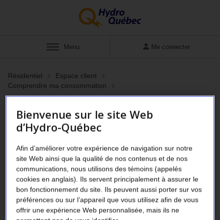
Afficher
Menu
Me connecter
Résidentiel
Espace client
Comprendre ma consommation
Comprendre l’impact du
Bienvenue sur le site Web
froid sur le système de
d’Hydro-Québec
chauffage
Afin d’améliorer votre expérience de navigation sur notre
site Web ainsi que la qualité de nos contenus et de nos
communications, nous utilisons des témoins (appelés
Vidéo : L’hiver, ça chauffe !
cookies en anglais). Ils servent principalement à assurer le
bon fonctionnement du site. Ils peuvent aussi porter sur vos
Plus il fait froid dehors, plus votre maison se refroidit. Et,
préférences ou sur l’appareil que vous utilisez afin de vous
offrir une expérience Web personnalisée, mais ils ne
même si vous ne touchez pas au thermostat, votre facture