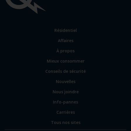
importants
Lien
Résidentiel
vers
Affaires
les
sections
Lien
À propos
principales
vers
Mieux consommer
certains
sites
Conseils de sécurité
spécialisés
Nouvelles
Nous joindre
Info-pannes
Carrières
Tous nos sites