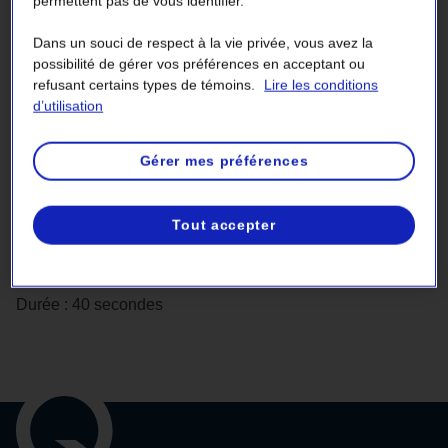
permettent pas de vous identifier.
est plus élevée. Cette vidéo vous explique pourquoi.
Dans un souci de respect à la vie privée, vous avez la
possibilité de gérer vos préférences en acceptant ou
refusant certains types de témoins.
Lire les conditions
d’utilisation
Gérer mes préférences
Tout accepter
Durée : 40 secondes
Liens