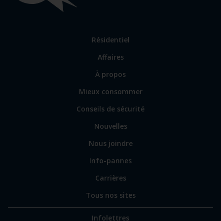
importants
Lien
Résidentiel
vers
Affaires
les
sections
Lien
À propos
principales
vers
Mieux consommer
certains
sites
Conseils de sécurité
spécialisés
Nouvelles
Nous joindre
Info-pannes
Carrières
Tous nos sites
Infolettres