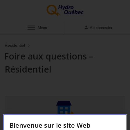
Afficher
Menu
Me connecter
Résidentiel
Foire aux questions –
Résidentiel
Bienvenue sur le site Web
Déménagement