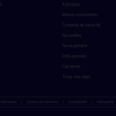
L
À propos
l
i
Mieux consommer
e
n
Conseils de sécurité
v
s
e
Nouvelles
r
Nous joindre
s
c
Info-pannes
e
r
Carrières
t
Tous nos sites
a
i
n
s
fidentialité
Gestion des témoins
Accessibilité
Nétiquette
s
i
t