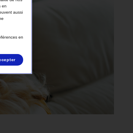
s en
peuvent aussi
ne
références en
ccepter