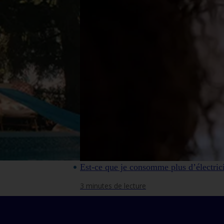
Est-ce que je consomme plus d’électric
3 minutes de lecture