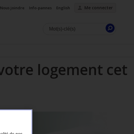
Me connecter
Nous joindre
Info-pannes
English
Lancer
la
recherc
 votre logement cet
ualité de nos