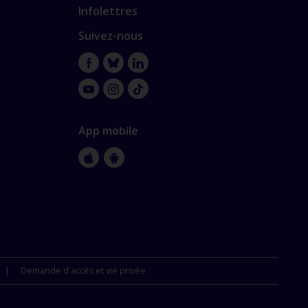
Infolettres
Suivez-nous
Facebook
Bluesky
LinkedIn
YouTube
Instagram
TikTok
App mobile
Apple
Google
Store
Store
Demande d'accès et vie privée