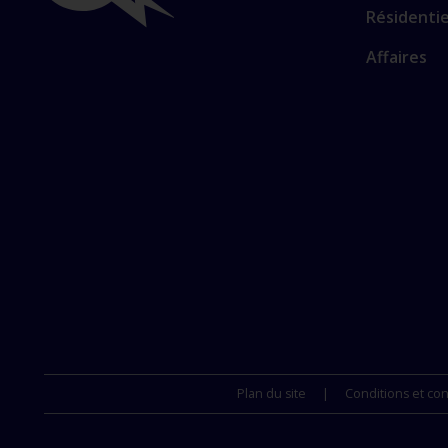
Lien
Liens
Résidentie
vers
Affaires
les
importants
sections
principale
Plan du site
Conditions et con