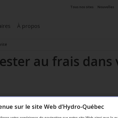
Tous nos sites
Nouvelles
aires
À propos
rité
ester au frais dans
enue sur le site Web d’Hydro-Québec
liorer votre expérience de navigation sur notre site Web ainsi que la q