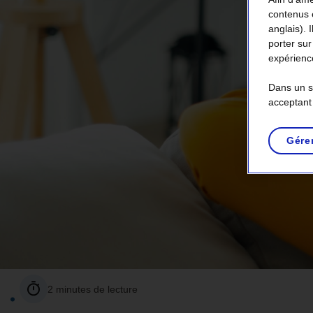
au
contenus 
anglais). 
plan
porter sur
du
expérience
site.
Dans un so
acceptant
Gére
2 minutes de lecture