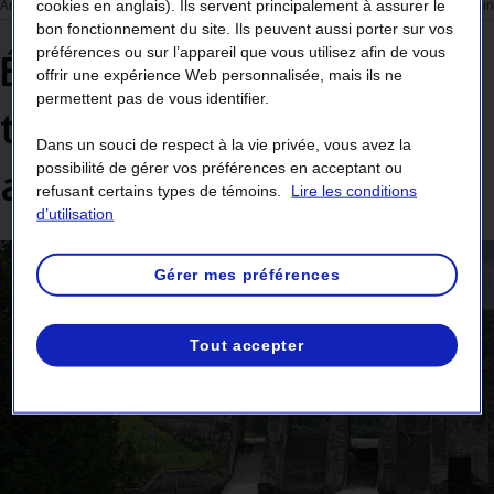
cookies en anglais). Ils servent principalement à assurer le
Arbres et végétation
4 min
bon fonctionnement du site. Ils peuvent aussi porter sur vos
préférences ou sur l’appareil que vous utilisez afin de vous
Éviter un problème de
offrir une expérience Web personnalisée, mais ils ne
permettent pas de vous identifier.
taille en plantant le bon
Dans un souci de respect à la vie privée, vous avez la
possibilité de gérer vos préférences en acceptant ou
arbre au bon endroit
refusant certains types de témoins.
Lire les conditions
d’utilisation
Gérer mes préférences
Tout accepter