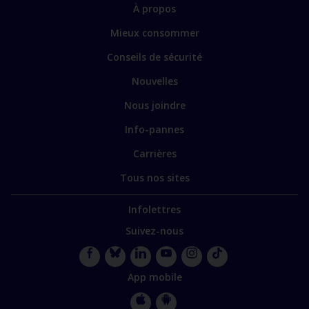
sections
Lien
À propos
principales
vers
Mieux consommer
certains
sites
Conseils de sécurité
spécialisés
Nouvelles
Nous joindre
Info-pannes
Carrières
Tous nos sites
Infolettres
Suivez-nous
Facebook
Bluesky
LinkedIn
YouTube
Instagram
TikTok
App mobile