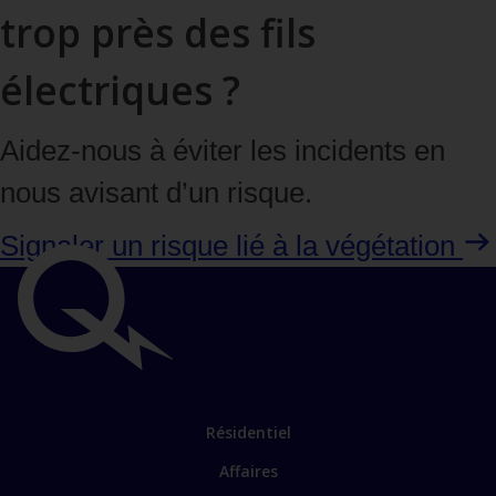
trop près des fils
électriques ?
Aidez-nous à éviter les incidents en
nous avisant d’un risque.
Signaler un risque lié à la végétation
Liens
importants
Lien
Résidentiel
vers
Affaires
les