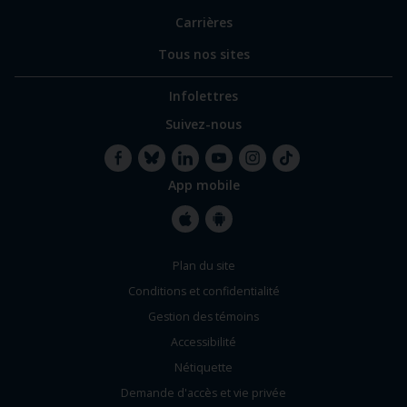
Carrières
Tous nos sites
Infolettres
Suivez-nous
App mobile
Facebook
Bluesky
LinkedIn
YouTube
Instagram
TikTok
Apple
Google
Plan du site
Store
Store
Conditions et confidentialité
Gestion des témoins
Accessibilité
Nétiquette
Demande d'accès et vie privée