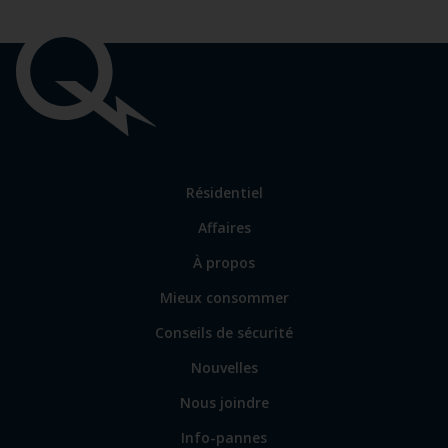
Liens
importants
Lien
Résidentiel
vers
Affaires
les
sections
Lien
À propos
principales
vers
Mieux consommer
certains
sites
Conseils de sécurité
spécialisés
Nouvelles
Nous joindre
Info-pannes