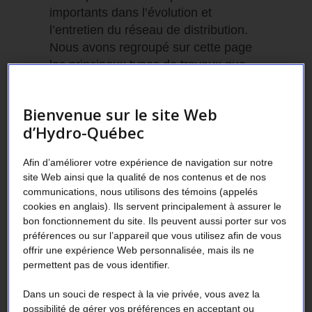
importants dans l’évolution et
l’entretien du réseau de distribution.
Nous avons regroupé sur cette page
les principaux types de travaux que
vous pouvez nous demander et
comment procéder pour faire ces
Bienvenue sur le site Web
demandes.
d’Hydro-Québec
Afin d’améliorer votre expérience de navigation sur notre
site Web ainsi que la qualité de nos contenus et de nos
communications, nous utilisons des témoins (appelés
Demander un raccordement au réseau de
cookies en anglais). Ils servent principalement à assurer le
distribution d’électricité
bon fonctionnement du site. Ils peuvent aussi porter sur vos
préférences ou sur l’appareil que vous utilisez afin de vous
Demander le prolongement du réseau de
offrir une expérience Web personnalisée, mais ils ne
distribution pour alimenter de nouvelles
permettent pas de vous identifier.
résidences
La municipalité peut faire cette demande seulement si
Dans un souci de respect à la vie privée, vous avez la
elle agit à titre de promoteur ou d’entrepreneur dans le
possibilité de gérer vos préférences en acceptant ou