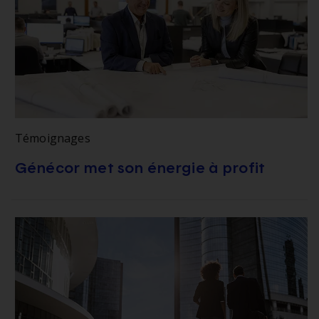
Témoignages
Génécor met son énergie à profit