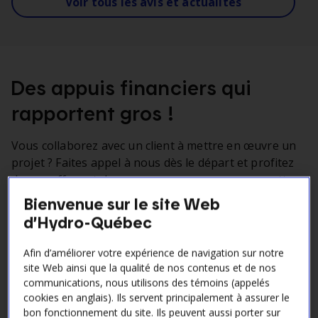
Voir tous les avis et actualités
Des appuis financiers qui
rapportent gros !
Vous collaborez avec un client à mettre en œuvre un
projet ? Faites appel à nous dès le départ et profitez
de nos offres et de nos programmes pour permettre
à votre clientèle de bénéficier d’appuis financiers lors
Bienvenue sur le site Web
de la mise en place de mesures
d’Hydro-Québec
d’efficacité énergétique.
Afin d’améliorer votre expérience de navigation sur notre
Vous pourriez également accompagner votre clientèle
site Web ainsi que la qualité de nos contenus et de nos
inscrite à l’option de gestion de la demande de
communications, nous utilisons des témoins (appelés
puissance afin de l’aider à améliorer sa performance
cookies en anglais). Ils servent principalement à assurer le
lors des événements de pointe. L’installation de
bon fonctionnement du site. Ils peuvent aussi porter sur