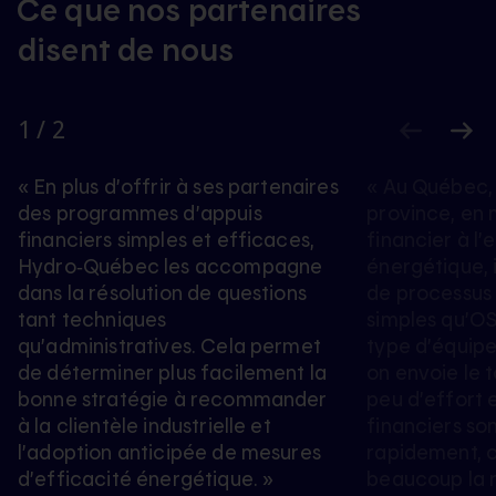
Ce que nos partenaires
disent de nous
1
/
2
1
de
« En plus d’offrir à ses partenaires
« Au Québec, 
des programmes d’appuis
province, en 
2
financiers simples et efficaces,
financier à l’
Hydro‑Québec les accompagne
énergétique, i
dans la résolution de questions
de processus o
tant techniques
simples qu’OSE.
qu’administratives. Cela permet
type d’équipe
de déterminer plus facilement la
on envoie le 
bonne stratégie à recommander
peu d’effort e
à la clientèle industrielle et
financiers so
l’adoption anticipée de mesures
rapidement, c
d’efficacité énergétique. »
beaucoup la r