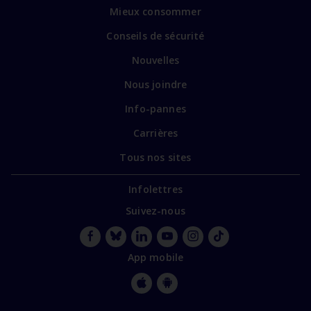
vers
Mieux consommer
certains
sites
Conseils de sécurité
spécialisés
Nouvelles
Nous joindre
Info-pannes
Carrières
Tous nos sites
Infolettres
Suivez-nous
Facebook
Bluesky
LinkedIn
YouTube
Instagram
TikTok
App mobile
Apple
Google