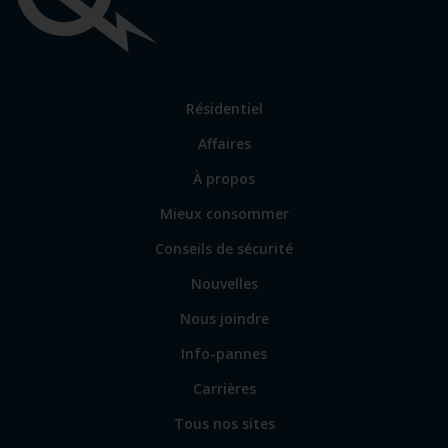
Liens
importants
Lien
Résidentiel
vers
Affaires
les
sections
Lien
À propos
principales
vers
Mieux consommer
certains
sites
Conseils de sécurité
spécialisés
Nouvelles
Nous joindre
Info-pannes
Carrières
Tous nos sites