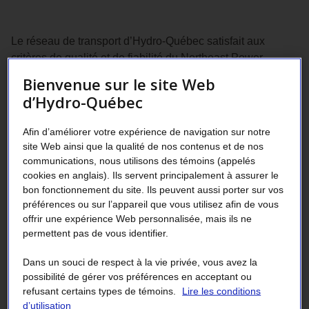
Le réseau de transport d’Hydro‑Québec satisfait aux
critères de qualité et de fiabilité du Northeast Power
Coordinating Council (NPCC). Cet organisme régit les
Bienvenue sur le site Web
transporteurs d’électricité du nord-est de l’Amérique, et ses
d’Hydro-Québec
critères sont parmi les plus exigeants d’Amérique du Nord.
Le réseau de distribution d’Hydro‑Québec fournit
Afin d’améliorer votre expérience de navigation sur notre
site Web ainsi que la qualité de nos contenus et de nos
l’électricité à des tensions se situant dans les limites
communications, nous utilisons des témoins (appelés
recommandées par la norme CAN3-C235-83 de
cookies en anglais). Ils servent principalement à assurer le
l’
Association canadienne de normalisation
(CSA) pour
bon fonctionnement du site. Ils peuvent aussi porter sur vos
les réseaux basse et moyenne tension.
préférences ou sur l’appareil que vous utilisez afin de vous
offrir une expérience Web personnalisée, mais ils ne
Si vous constatez que votre tension d’alimentation se
permettent pas de vous identifier.
maintient hors des limites normales (par exemple en
dehors de la plage 110-125 V pour une alimentation à 120
Dans un souci de respect à la vie privée, vous avez la
V), nous vous invitons à communiquer avec nos services à
possibilité de gérer vos préférences en acceptant ou
la clientèle au 1 800 790 2424 ou avec votre délégué
refusant certains types de témoins.
Lire les conditions
commercial.
d’utilisation