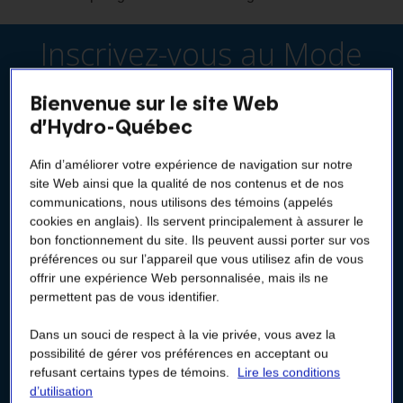
Inscrivez-vous au Mode
de versements égaux
Bienvenue sur le site Web
d’Hydro-Québec
Accédez à votre Espace client pour vous inscrire à ce
Afin d’améliorer votre expérience de navigation sur notre
service.
site Web ainsi que la qualité de nos contenus et de nos
Pas encore d’Espace client ? Créez-le maintenant !
communications, nous utilisons des témoins (appelés
cookies en anglais). Ils servent principalement à assurer le
bon fonctionnement du site. Ils peuvent aussi porter sur vos
Me connecter
préférences ou sur l’appareil que vous utilisez afin de vous
offrir une expérience Web personnalisée, mais ils ne
permettent pas de vous identifier.
Créer mon Espace client*
Dans un souci de respect à la vie privée, vous avez la
Plus
possibilité de gérer vos préférences en acceptant ou
de
renseignements
refusant certains types de témoins.
Lire les conditions
sur
d’utilisation
*
Clients de grande puissance
la
: communiquez avec