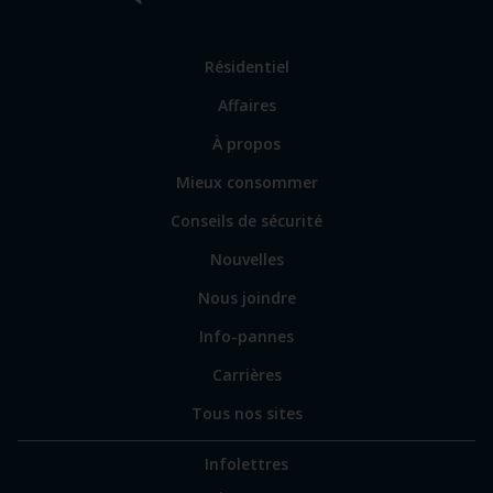
Lien
Résidentiel
vers
Affaires
les
sections
Lien
À propos
principales
vers
Mieux consommer
certains
sites
Conseils de sécurité
spécialisés
Nouvelles
Nous joindre
Info-pannes
Carrières
Tous nos sites
Infolettres